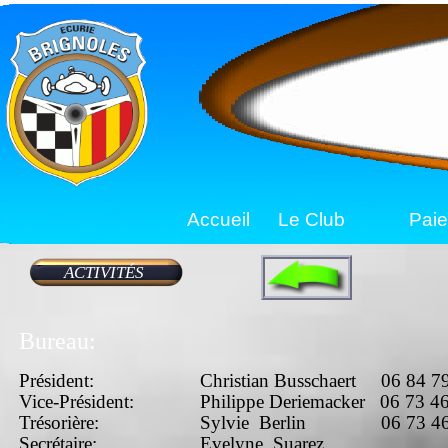
Accueil
Le Club
Pai
ACTIVITÉS
Bureau:
Président:
Christian Busschaert 06 84 7
Vice-Président:
Philippe Deriemacker 06 73 46
Trésorière:
Sylvie Berlin 06 73 46
Secrétaire:
Evelyne Suarez