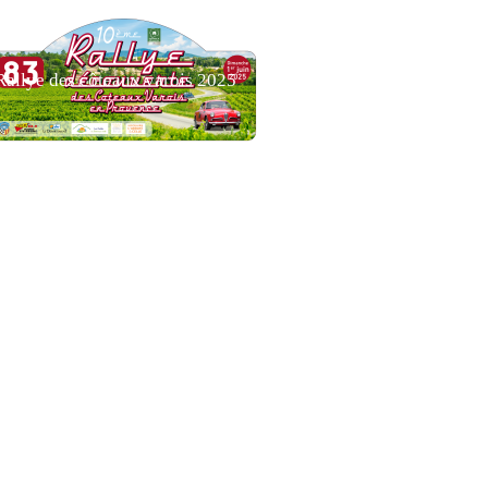
Rallye des côteaux varois 2025