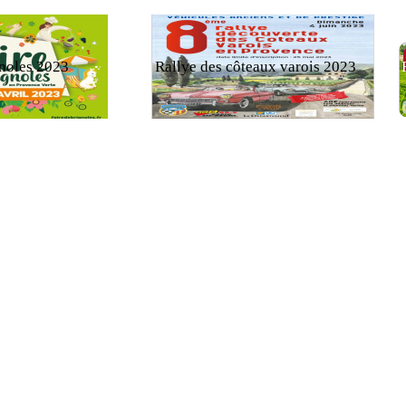
gnoles 2023
Rallye des côteaux varois 2023