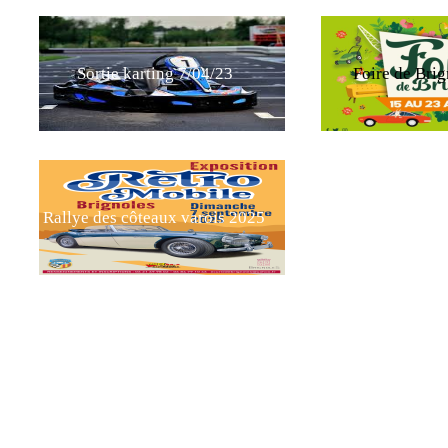
Sortie karting 7/04/23
Foire de Bri
Rallye des côteaux varois 2025